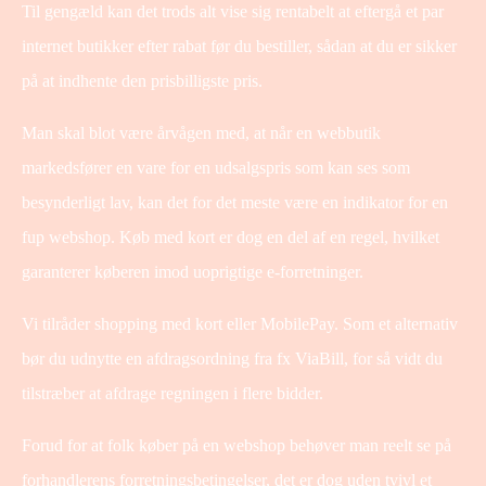
Til gengæld kan det trods alt vise sig rentabelt at eftergå et par
internet butikker efter rabat før du bestiller, sådan at du er sikker
på at indhente den prisbilligste pris.
Man skal blot være årvågen med, at når en webbutik
markedsfører en vare for en udsalgspris som kan ses som
besynderligt lav, kan det for det meste være en indikator for en
fup webshop. Køb med kort er dog en del af en regel, hvilket
garanterer køberen imod uoprigtige e-forretninger.
Vi tilråder shopping med kort eller MobilePay. Som et alternativ
bør du udnytte en afdragsordning fra fx ViaBill, for så vidt du
tilstræber at afdrage regningen i flere bidder.
Forud for at folk køber på en webshop behøver man reelt se på
forhandlerens forretningsbetingelser, det er dog uden tvivl et