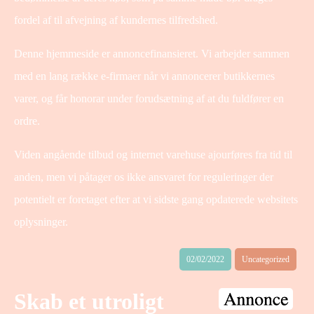
fordel af til afvejning af kundernes tilfredshed.
Denne hjemmeside er annoncefinansieret. Vi arbejder sammen
med en lang række e-firmaer når vi annoncerer butikkernes
varer, og får honorar under forudsætning af at du fuldfører en
ordre.
Viden angående tilbud og internet varehuse ajourføres fra tid til
anden, men vi påtager os ikke ansvaret for reguleringer der
potentielt er foretaget efter at vi sidste gang opdaterede websitets
oplysninger.
02/02/2022
Uncategorized
Skab et utroligt