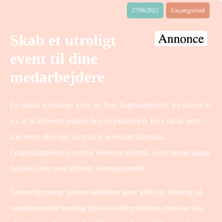
27/06/2022
Uncategorized
Skab et utroligt
event til dine
medarbejdere
En række webshops giver nu flere fragtmuligheder. En favorit er
p.t. at få afleveret pakken hos en pakkeshop, hvor du så nemt
kan hente dine nye varer på et selvvalgt tidspunkt.
Fragtmuligheden er nemlig ekstremt praktisk, samt mange gange
ligeledes den mest letkøbte leveringsmodel.
Temmelig mange internet selskaber giver løfte om levering på
næstkommende hverdag på en hel del produkter, men vær obs