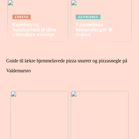
LIVSSTIL
22/10/2022
Komfort og
Kosmetiske
holdbarhed til dine
behandlinger til
udendørs eventyr
mænd
Guide til lækre hjemmelavede pizza snurrer og pizzasnegle på
Valdemarsro