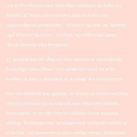
(via fx PriceRunner) hos forskellige webshops og derfor har
flertallet af firmaer på nettet været nødt til at reducere
salgsværdien på produkterne – til babyer og børn, og ligeledes
også til herrer og damer – markant, og endda nogle gange
tilbyde levering uden beregning.
Til gengæld kan det alligevel være lukrativt at sammenholde
forskellige online firmaer efter rabatkoder forud for at du
bestiller, så man er skråsikker på at antage den skarpeste pris.
Man må imidlertid ikke glemme, at såfremt en internet webshop
tilbyder produkter for en salgspris som virker helt ekstremt
fremragende, er det ofte være en indikator for en uoprigtig
netshop. Bestillinger med betalingskort er imidlertid omfattet af
et lovbud, som garanterer os imod uærlige internet forhandlere.