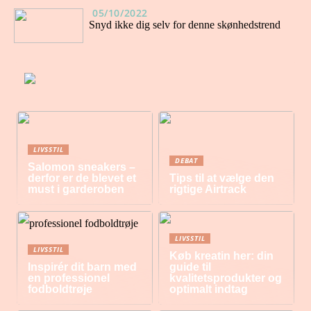
05/10/2022
Snyd ikke dig selv for denne skønhedstrend
LIVSSTIL
DEBAT
Salomon sneakers –
derfor er de blevet et
Tips til at vælge den
must i garderoben
rigtige Airtrack
LIVSSTIL
LIVSSTIL
Køb kreatin her: din
Inspirér dit barn med
guide til
en professionel
kvalitetsprodukter og
fodboldtrøje
optimalt indtag