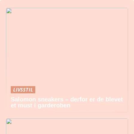
LIVSSTIL
Salomon sneakers – derfor er de blevet
et must i garderoben