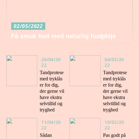
02/05/2022
Få smuk hud med naturlig hudpleje
26/04/20
04/03/20
22
22
Tandprotese
Tandprotese
med tryklås
med tryklås
er for dig,
er for dig,
der gerne vil
der gerne vil
have ekstra
have ekstra
selvtillid og
selvtillid og
tryghed
tryghed
11/04/20
10/02/20
22
22
Sådan
Pas godt på