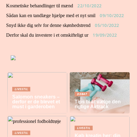
22/10/2022
Kosmetiske behandlinger til mænd
09/10/2022
Sådan kan en tandlæge hjælpe med et nyt smil
05/10/2022
Snyd ikke dig selv for denne skønhedstrend
19/09/2022
Derfor skal du investere i et omskifteligt ur
LIVSSTIL
DEBAT
Salomon sneakers –
derfor er de blevet et
Tips til at vælge den
must i garderoben
rigtige Airtrack
LIVSSTIL
LIVSSTIL
Køb kreatin her: din