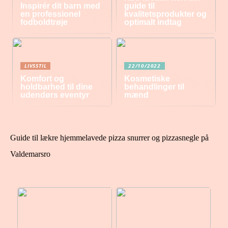
Inspirér dit barn med
guide til
en professionel
kvalitetsprodukter og
fodboldtrøje
optimalt indtag
LIVSSTIL
22/10/2022
Komfort og
Kosmetiske
holdbarhed til dine
behandlinger til
udendørs eventyr
mænd
Guide til lækre hjemmelavede pizza snurrer og pizzasnegle på
Valdemarsro