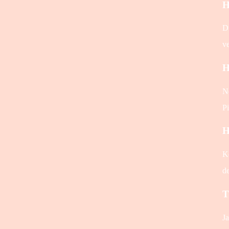
H
Du
ve
H
No
P
H
Ko
de
T
Ja