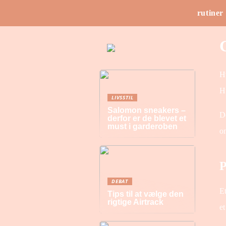
rutiner
G
Hv
Hu
LIVSSTIL
Salomon sneakers –
De
derfor er de blevet et
must i garderoben
om
P
DEBAT
Et
Tips til at vælge den
rigtige Airtrack
et