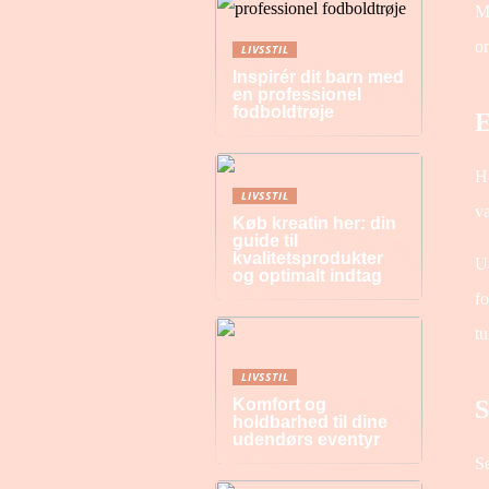
Me
om
LIVSSTIL
Inspirér dit barn med
en professionel
fodboldtrøje
E
Ho
LIVSSTIL
væ
Køb kreatin her: din
guide til
kvalitetsprodukter
Ua
og optimalt indtag
fo
tu
LIVSSTIL
S
Komfort og
holdbarhed til dine
udendørs eventyr
Se