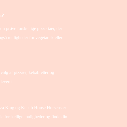
s?
u prøve forskellige pizzeriaer, der
r også muligheder for vegetarisk eller
alg af pizzaer, kebabretter og
leveret.
izza King og Kebab House Horsens er
de forskellige muligheder og finde din