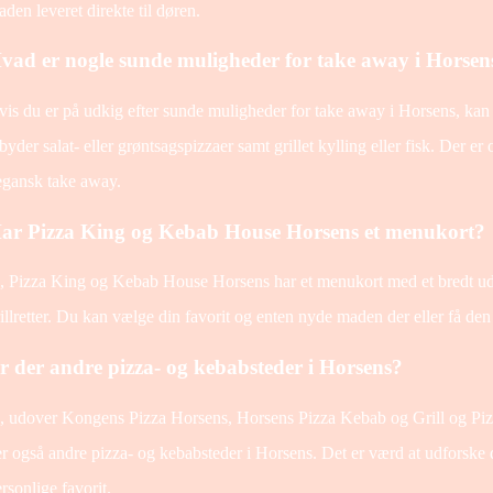
den leveret direkte til døren.
vad er nogle sunde muligheder for take away i Horsen
is du er på udkig efter sunde muligheder for take away i Horsens, kan d
lbyder salat- eller grøntsagspizzaer samt grillet kylling eller fisk. Der e
egansk take away.
ar Pizza King og Kebab House Horsens et menukort?
, Pizza King og Kebab House Horsens har et menukort med et bredt udv
illretter. Du kan vælge din favorit og enten nyde maden der eller få den 
r der andre pizza- og kebabsteder i Horsens?
a, udover Kongens Pizza Horsens, Horsens Pizza Kebab og Grill og P
r også andre pizza- og kebabsteder i Horsens. Det er værd at udforske 
rsonlige favorit.