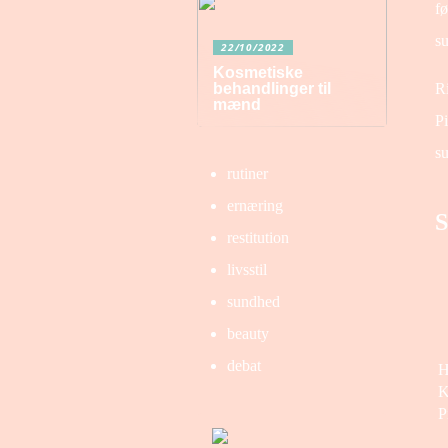
fø
s
22/10/2022
Kosmetiske
Ri
behandlinger til
mænd
Pi
su
rutiner
ernæring
S
restitution
livsstil
sundhed
beauty
debat
H
K
P