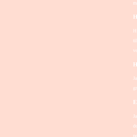
ma
H
Hv
ti
v
H
Ja
gr
E
J
de
pe