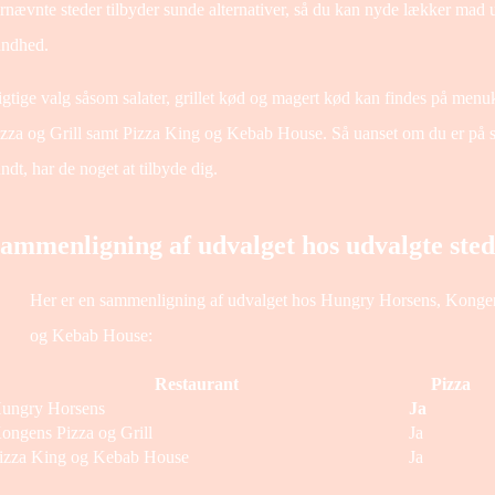
rnævnte steder tilbyder sunde alternativer, så du kan nyde lækker ma
undhed.
gtige valg såsom salater, grillet kød og magert kød kan findes på me
zza og Grill samt Pizza King og Kebab House. Så uanset om du er på sl
ndt, har de noget at tilbyde dig.
ammenligning af udvalget hos udvalgte ste
Her er en sammenligning af udvalget hos Hungry Horsens, Kongen
og Kebab House:
Restaurant
Pizza
ungry Horsens
Ja
ongens Pizza og Grill
Ja
izza King og Kebab House
Ja