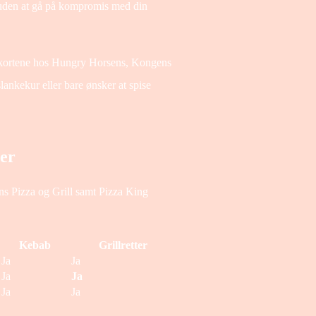
d uden at gå på kompromis med din
nukortene hos Hungry Horsens, Kongens
ankekur eller bare ønsker at spise
der
s Pizza og Grill samt Pizza King
Kebab
Grillretter
Ja
Ja
Ja
Ja
Ja
Ja