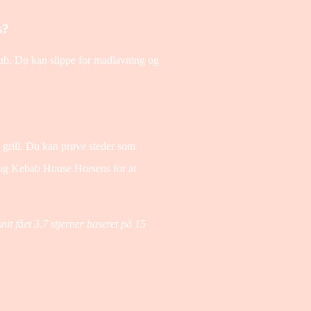
s?
bab. Du kan slippe for madlavning og
 grill. Du kan prøve steder som
 og Kebab House Horsens for at
nit fået
3.7
stjerner baseret på
15