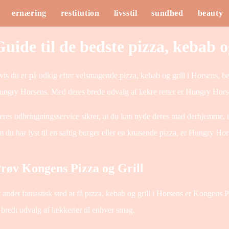
ernæring
restitution
livsstil
sundhed
beauty
uide til de bedste pizza, kebab o
is du er på udkig efter velsmagende pizza, kebab og grill i Horsens, b
ngry Horsens. Med deres brede udvalg af lækre retter er Hungry Horsen
res udbringningsservice sikrer, at du kan nyde deres mad derhjemme, n
 du har lyst til en saftig burger eller en knasende pizza, er Hungry Horse
røv Kongens Pizza og Grill
 andet fantastisk sted at få pizza, kebab og grill i Horsens er Kongens
 bredt udvalg af lækkerier til enhver smag.