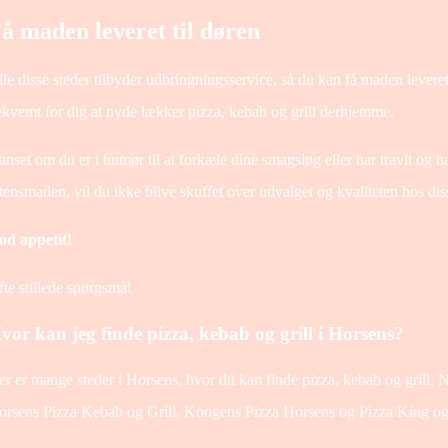
å maden leveret til døren
le disse steder tilbyder udbringningsservice, så du kan få maden leveret
kvemt for dig at nyde lækker pizza, kebab og grill derhjemme.
nset om du er i humør til at forkæle dine smagsløg eller har travlt og ha
tensmaden, vil du ikke blive skuffet over udvalget og kvaliteten hos dis
od appetit!
te stillede spørgsmål
vor kan jeg finde pizza, kebab og grill i Horsens?
r er mange steder i Horsens, hvor du kan finde pizza, kebab og grill.
orsens Pizza Kebab og Grill, Kongens Pizza Horsens og Pizza King o