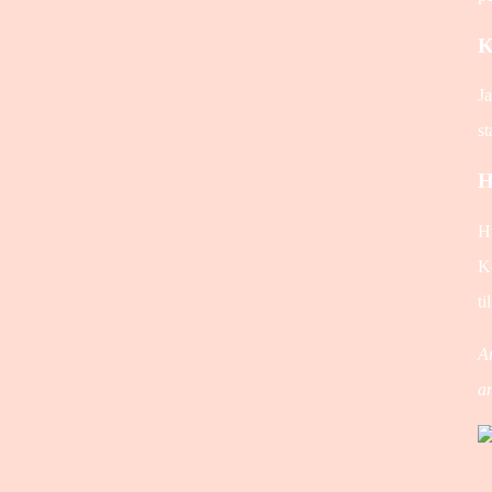
K
Ja
st
H
Hv
Ko
ti
Ar
a