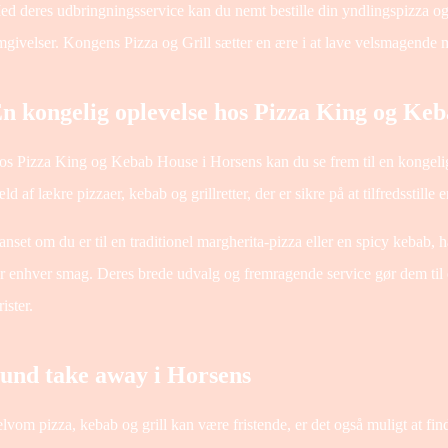
d deres udbringningsservice kan du nemt bestille din yndlingspizza o
givelser. Kongens Pizza og Grill sætter en ære i at lave velsmagende ma
n kongelig oplevelse hos Pizza King og Ke
s Pizza King og Kebab House i Horsens kan du se frem til en kongelig
ld af lækre pizzaer, kebab og grillretter, der er sikre på at tilfredsstille 
nset om du er til en traditionel margherita-pizza eller en spicy kebab
r enhver smag. Deres brede udvalg og fremragende service gør dem til 
rister.
und take away i Horsens
lvom pizza, kebab og grill kan være fristende, er det også muligt at fi