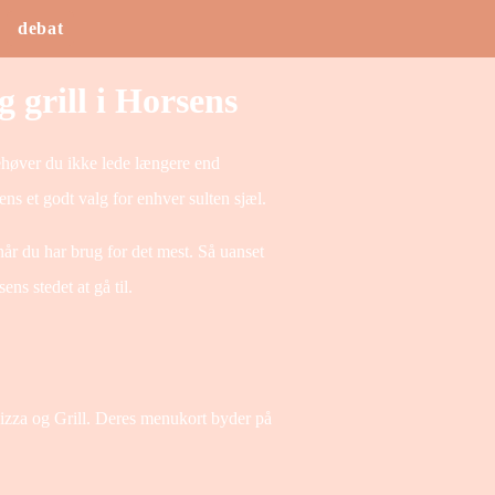
debat
g grill i Horsens
ehøver du ikke lede længere end
s et godt valg for enhver sulten sjæl.
år du har brug for det mest. Så uanset
ns stedet at gå til.
 Pizza og Grill. Deres menukort byder på