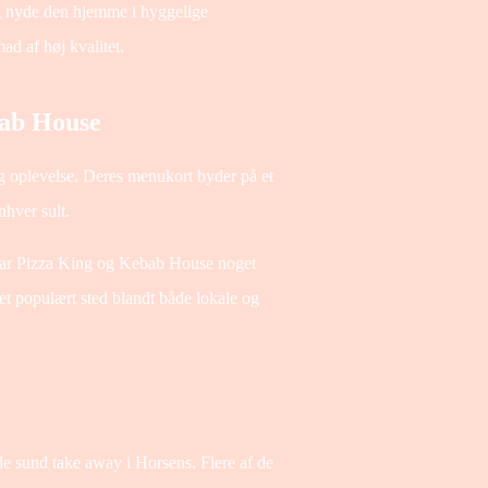
g nyde den hjemme i hyggelige
d af høj kvalitet.
bab House
 oplevelse. Deres menukort byder på et
enhver sult.
, har Pizza King og Kebab House noget
et populært sted blandt både lokale og
nde sund take away i Horsens. Flere af de