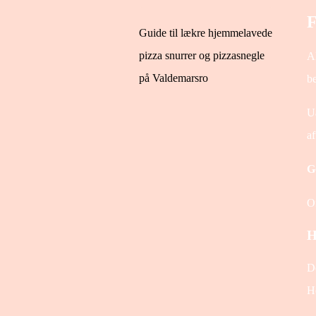
F
Guide til lækre hjemmelavede
pizza snurrer og pizzasnegle
Al
på Valdemarsro
be
Ua
af
G
Of
H
De
H