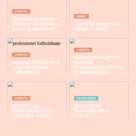
LIVSSTIL
DEBAT
Salomon sneakers –
derfor er de blevet et
Tips til at vælge den
must i garderoben
rigtige Airtrack
LIVSSTIL
LIVSSTIL
Køb kreatin her: din
Inspirér dit barn med
guide til
en professionel
kvalitetsprodukter og
fodboldtrøje
optimalt indtag
LIVSSTIL
22/10/2022
Komfort og
Kosmetiske
holdbarhed til dine
behandlinger til
udendørs eventyr
mænd