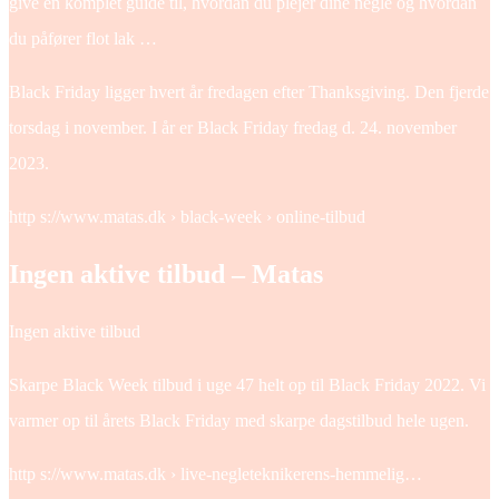
give en komplet guide til, hvordan du plejer dine negle og hvordan
du påfører flot lak …
Black Friday ligger hvert år fredagen efter Thanksgiving. Den fjerde
torsdag i november. I år er Black Friday fredag d. 24. november
2023.
http s://www.matas.dk › black-week › online-tilbud
Ingen aktive tilbud – Matas
Ingen aktive tilbud
Skarpe Black Week tilbud i uge 47 helt op til Black Friday 2022. Vi
varmer op til årets Black Friday med skarpe dagstilbud hele ugen.
http s://www.matas.dk › live-negleteknikerens-hemmelig…