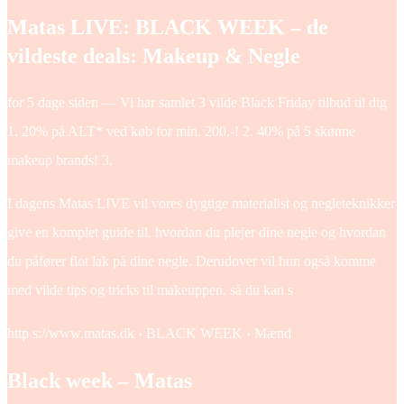
Matas LIVE: BLACK WEEK – de
vildeste deals: Makeup & Negle
for 5 dage siden — Vi har samlet 3 vilde Black Friday tilbud til dig
1. 20% på ALT* ved køb for min. 200,-! 2. 40% på 5 skønne
makeup brands! 3.
I dagens Matas LIVE vil vores dygtige materialist og negleteknikker
give en komplet guide til, hvordan du plejer dine negle og hvordan
du påfører flot lak på dine negle. Derudover vil hun også komme
med vilde tips og tricks til makeuppen, så du kan s
http s://www.matas.dk › BLACK WEEK › Mænd
Black week – Matas