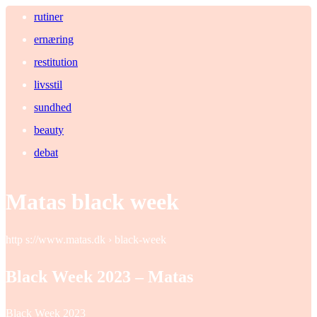
rutiner
ernæring
restitution
livsstil
sundhed
beauty
debat
Matas black week
http s://www.matas.dk › black-week
Black Week 2023 – Matas
Black Week 2023