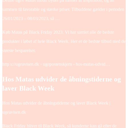
Denne uges Matas tilbud byder på masser af inspiration, og alt
sammen til favorable og stærke priser. Tilbuddene gælder i perioden
26/01/2023 – 08/03/2023, så …
Køb Matas på Black Friday 2023. Vi har samlet alle de bedste
produkter i løbet af hele Black Week. Her er de bedste tilbud med de
største besparelser.
http s://ugeavisen.dk › ugepostenskjern › hos-matas-udvid…
Hos Matas udvider de åbningstiderne og
laver Black Week
Hos Matas udvider de åbningstiderne og laver Black Week |
ugeavisen.dk
Black Friday bliver til Black Week, så kunderne kan gå efter de