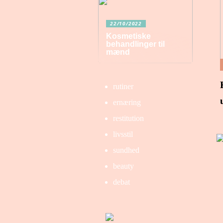
22/10/2022
Kosmetiske
behandlinger til
mænd
rutiner
ernæring
restitution
livsstil
sundhed
beauty
debat