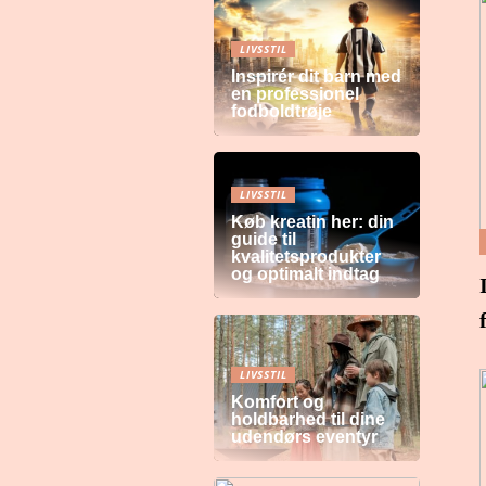
LIVSSTIL
Inspirér dit barn med
en professionel
fodboldtrøje
LIVSSTIL
Køb kreatin her: din
guide til
kvalitetsprodukter
og optimalt indtag
LIVSSTIL
Komfort og
holdbarhed til dine
udendørs eventyr