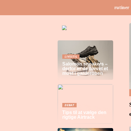
rutiner
LIVSSTIL
Salomon sneakers –
derfor er de blevet et
must i garderoben
DEBAT
Tips til at vælge den
rigtige Airtrack