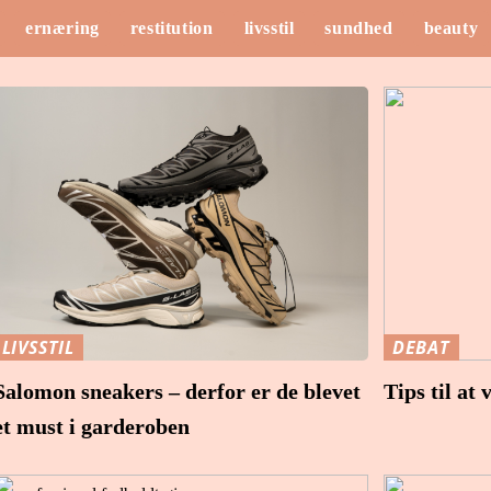
ernæring
restitution
livsstil
sundhed
beauty
LIVSSTIL
DEBAT
Salomon sneakers – derfor er de blevet
Tips til at
et must i garderoben